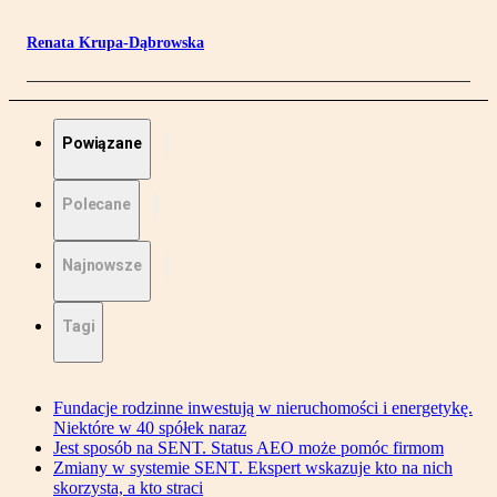
Renata Krupa-Dąbrowska
Powiązane
Polecane
Najnowsze
Tagi
Fundacje rodzinne inwestują w nieruchomości i energetykę.
Niektóre w 40 spółek naraz
Jest sposób na SENT. Status AEO może pomóc firmom
Zmiany w systemie SENT. Ekspert wskazuje kto na nich
skorzysta, a kto straci