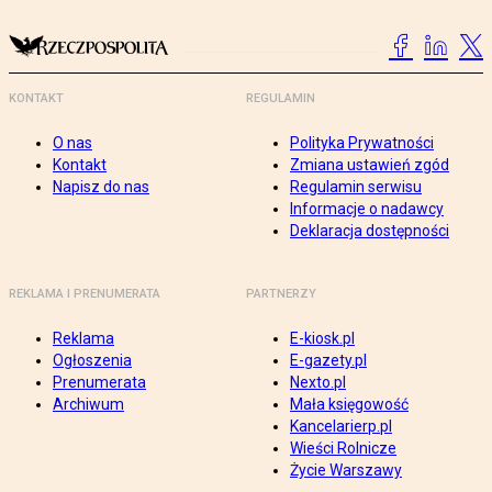
KONTAKT
REGULAMIN
O nas
Polityka Prywatności
Kontakt
Zmiana ustawień zgód
Napisz do nas
Regulamin serwisu
Informacje o nadawcy
Deklaracja dostępności
REKLAMA I PRENUMERATA
PARTNERZY
Reklama
E-kiosk.pl
Ogłoszenia
E-gazety.pl
Prenumerata
Nexto.pl
Archiwum
Mała księgowość
Kancelarierp.pl
Wieści Rolnicze
Życie Warszawy