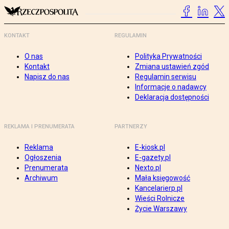
KONTAKT
REGULAMIN
O nas
Polityka Prywatności
Kontakt
Zmiana ustawień zgód
Napisz do nas
Regulamin serwisu
Informacje o nadawcy
Deklaracja dostępności
REKLAMA I PRENUMERATA
PARTNERZY
Reklama
E-kiosk.pl
Ogłoszenia
E-gazety.pl
Prenumerata
Nexto.pl
Archiwum
Mała księgowość
Kancelarierp.pl
Wieści Rolnicze
Życie Warszawy