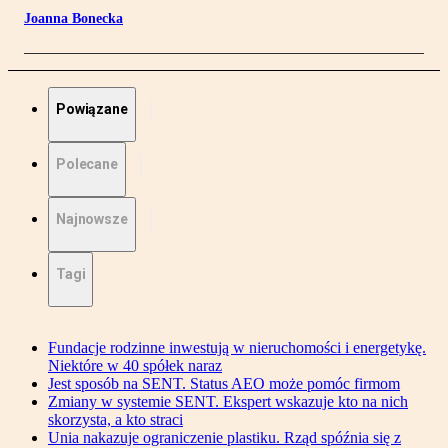
Joanna Bonecka
Powiązane
Polecane
Najnowsze
Tagi
Fundacje rodzinne inwestują w nieruchomości i energetykę.
Niektóre w 40 spółek naraz
Jest sposób na SENT. Status AEO może pomóc firmom
Zmiany w systemie SENT. Ekspert wskazuje kto na nich
skorzysta, a kto straci
Unia nakazuje ograniczenie plastiku. Rząd spóźnia się z