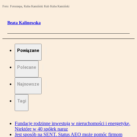
Foto: Fotorzepa, Kuba Kamiński Kub Kuba Kamiński
Beata Kalinowska
Powiązane
Polecane
Najnowsze
Tagi
Fundacje rodzinne inwestują w nieruchomości i energetykę.
Niektóre w 40 spółek naraz
Jest sposób na SENT. Status AEO może pomóc firmom