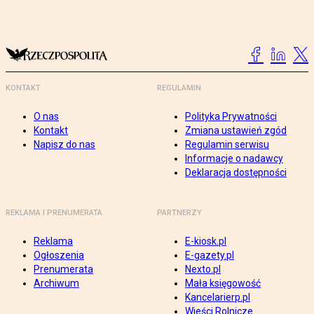
KONTAKT
REGULAMIN
O nas
Polityka Prywatności
Kontakt
Zmiana ustawień zgód
Napisz do nas
Regulamin serwisu
Informacje o nadawcy
Deklaracja dostępności
REKLAMA I PRENUMERATA
PARTNERZY
Reklama
E-kiosk.pl
Ogłoszenia
E-gazety.pl
Prenumerata
Nexto.pl
Archiwum
Mała księgowość
Kancelarierp.pl
Wieści Rolnicze