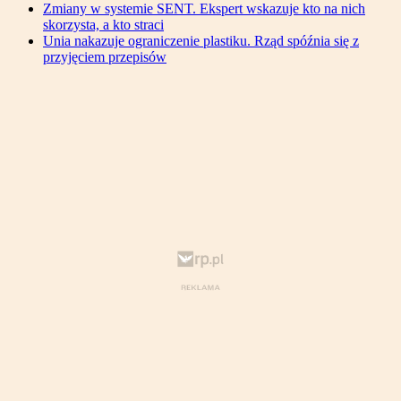
Zmiany w systemie SENT. Ekspert wskazuje kto na nich
skorzysta, a kto straci
Unia nakazuje ograniczenie plastiku. Rząd spóźnia się z
przyjęciem przepisów