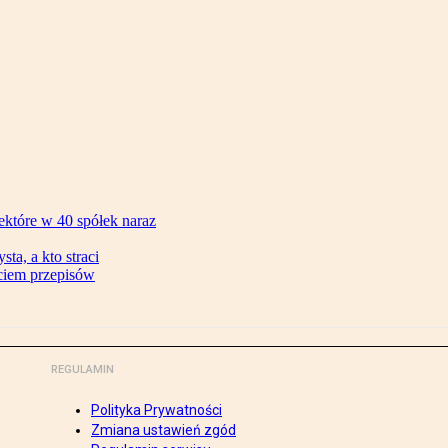
ektóre w 40 spółek naraz
ta, a kto straci
ęciem przepisów
REGULAMIN
Polityka Prywatności
Zmiana ustawień zgód