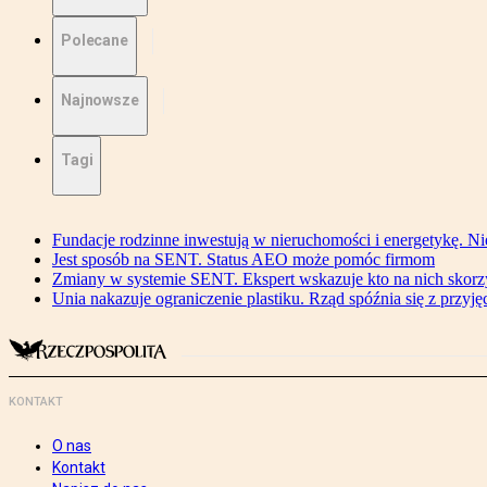
Polecane
Najnowsze
Tagi
Fundacje rodzinne inwestują w nieruchomości i energetykę. Ni
Jest sposób na SENT. Status AEO może pomóc firmom
Zmiany w systemie SENT. Ekspert wskazuje kto na nich skorzys
Unia nakazuje ograniczenie plastiku. Rząd spóźnia się z przyj
KONTAKT
O nas
Kontakt