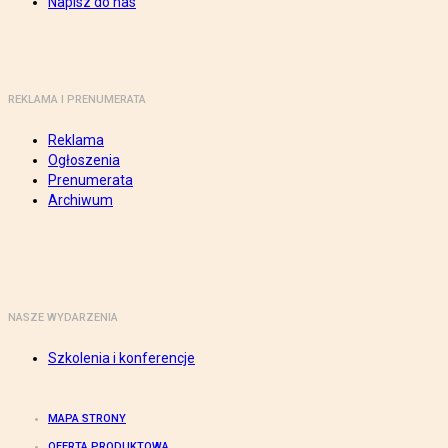
Napisz do nas
REKLAMA I PRENUMERATA
Reklama
Ogłoszenia
Prenumerata
Archiwum
NASZE WYDARZENIA
Szkolenia i konferencje
MAPA STRONY
OFERTA PRODUKTOWA