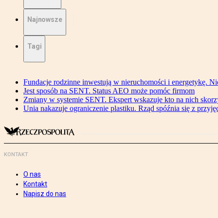
Najnowsze
Tagi
Fundacje rodzinne inwestują w nieruchomości i energetykę. Ni
Jest sposób na SENT. Status AEO może pomóc firmom
Zmiany w systemie SENT. Ekspert wskazuje kto na nich skorzys
Unia nakazuje ograniczenie plastiku. Rząd spóźnia się z przyj
KONTAKT
O nas
Kontakt
Napisz do nas