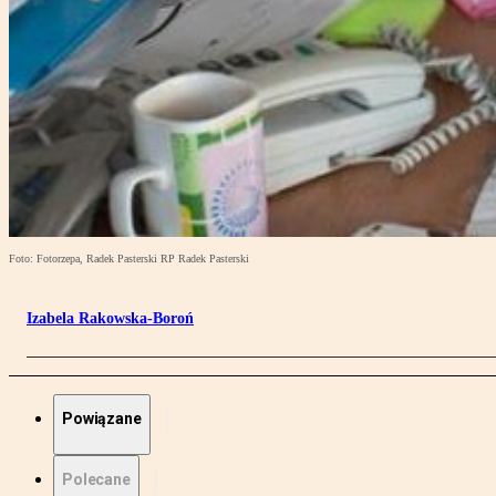
Foto: Fotorzepa, Radek Pasterski RP Radek Pasterski
Izabela Rakowska-Boroń
Powiązane
Polecane