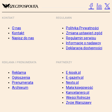
KONTAKT
REGULAMIN
O nas
Polityka Prywatności
Kontakt
Zmiana ustawień zgód
Napisz do nas
Regulamin serwisu
Informacje o nadawcy
Deklaracja dostępności
REKLAMA I PRENUMERATA
PARTNERZY
Reklama
E-kiosk.pl
Ogłoszenia
E-gazety.pl
Prenumerata
Nexto.pl
Archiwum
Mała księgowość
Kancelarierp.pl
Wieści Rolnicze
Życie Warszawy