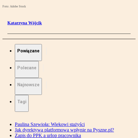
Foto: Adobe Stock
Katarzyna Wójcik
Powiązane
Polecane
Najnowsze
Tagi
Paulina Szewioła: Wiekowi stażyści
Jak dyrektywa platformowa wpłynie na Pyszne.pl?
Zapis do PPK a urlop pracownika