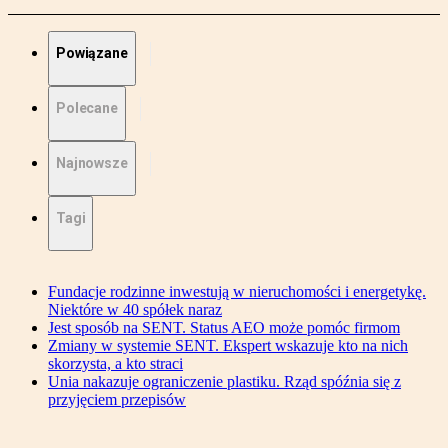
Powiązane
Polecane
Najnowsze
Tagi
Fundacje rodzinne inwestują w nieruchomości i energetykę.
Niektóre w 40 spółek naraz
Jest sposób na SENT. Status AEO może pomóc firmom
Zmiany w systemie SENT. Ekspert wskazuje kto na nich
skorzysta, a kto straci
Unia nakazuje ograniczenie plastiku. Rząd spóźnia się z
przyjęciem przepisów