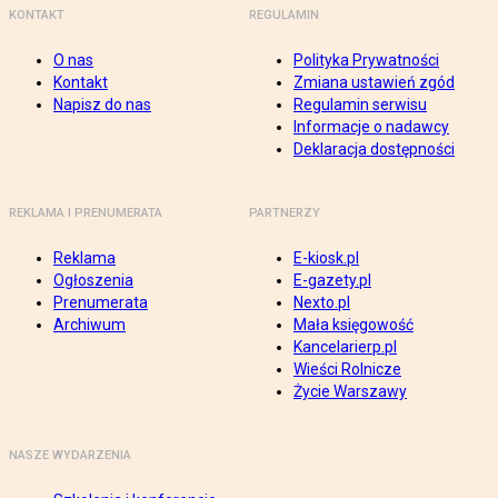
KONTAKT
REGULAMIN
O nas
Polityka Prywatności
Kontakt
Zmiana ustawień zgód
Napisz do nas
Regulamin serwisu
Informacje o nadawcy
Deklaracja dostępności
REKLAMA I PRENUMERATA
PARTNERZY
Reklama
E-kiosk.pl
Ogłoszenia
E-gazety.pl
Prenumerata
Nexto.pl
Archiwum
Mała księgowość
Kancelarierp.pl
Wieści Rolnicze
Życie Warszawy
NASZE WYDARZENIA