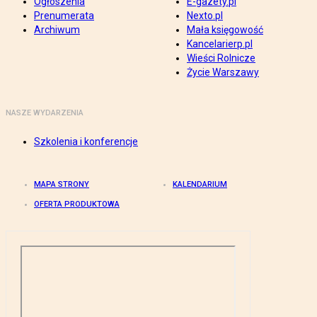
Ogłoszenia
E-gazety.pl
Prenumerata
Nexto.pl
Archiwum
Mała księgowość
Kancelarierp.pl
Wieści Rolnicze
Życie Warszawy
NASZE WYDARZENIA
Szkolenia i konferencje
MAPA STRONY
KALENDARIUM
OFERTA PRODUKTOWA