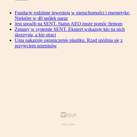
Fundacje rodzinne inwestują w nieruchomości i energetykę.
Niektóre w 40 spółek naraz
Jest sposób na SENT. Status AEO może pomóc firmom
Zmiany w systemie SENT. Ekspert wskazuje kto na nich
skorzysta, a kto straci
Unia nakazuje ograniczenie plastiku. Rząd spóźnia się z
przyjęciem przepisów