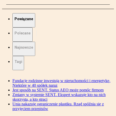
Powiązane
Polecane
Najnowsze
Tagi
Fundacje rodzinne inwestują w nieruchomości i energetykę.
Niektóre w 40 spółek naraz
Jest sposób na SENT. Status AEO może pomóc firmom
Zmiany w systemie SENT. Ekspert wskazuje kto na nich
skorzysta, a kto straci
Unia nakazuje ograniczenie plastiku. Rząd spóźnia się z
przyjęciem przepisów