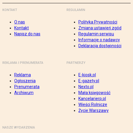
KONTAKT
REGULAMIN
O nas
Polityka Prywatności
Kontakt
Zmiana ustawień zgód
Napisz do nas
Regulamin serwisu
Informacje o nadawcy
Deklaracja dostępności
REKLAMA I PRENUMERATA
PARTNERZY
Reklama
E-kiosk.pl
Ogłoszenia
E-gazety.pl
Prenumerata
Nexto.pl
Archiwum
Mała księgowość
Kancelarierp.pl
Wieści Rolnicze
Życie Warszawy
NASZE WYDARZENIA