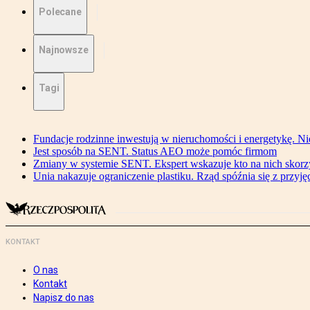
Polecane
Najnowsze
Tagi
Fundacje rodzinne inwestują w nieruchomości i energetykę. Ni
Jest sposób na SENT. Status AEO może pomóc firmom
Zmiany w systemie SENT. Ekspert wskazuje kto na nich skorzys
Unia nakazuje ograniczenie plastiku. Rząd spóźnia się z przyj
KONTAKT
O nas
Kontakt
Napisz do nas