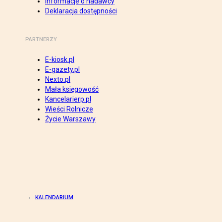
Informacje o nadawcy
Deklaracja dostępności
PARTNERZY
E-kiosk.pl
E-gazety.pl
Nexto.pl
Mała księgowość
Kancelarierp.pl
Wieści Rolnicze
Życie Warszawy
KALENDARIUM