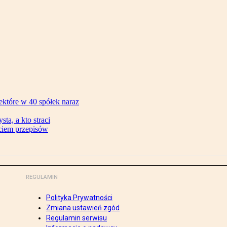
ektóre w 40 spółek naraz
ta, a kto straci
ęciem przepisów
REGULAMIN
Polityka Prywatności
Zmiana ustawień zgód
Regulamin serwisu