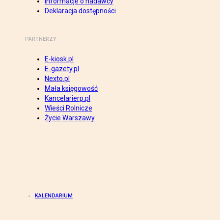
Informacje o nadawcy
Deklaracja dostępności
PARTNERZY
E-kiosk.pl
E-gazety.pl
Nexto.pl
Mała księgowość
Kancelarierp.pl
Wieści Rolnicze
Życie Warszawy
KALENDARIUM