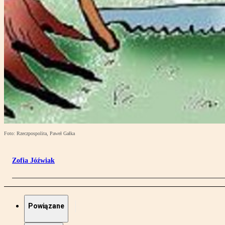
Foto: Rzeczpospolita, Paweł Gałka
Zofia Jóźwiak
Powiązane