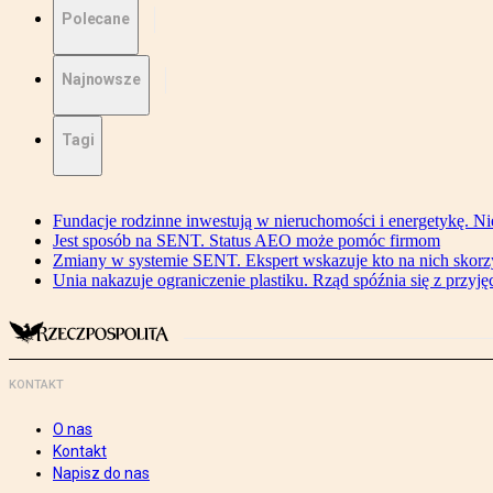
Polecane
Najnowsze
Tagi
Fundacje rodzinne inwestują w nieruchomości i energetykę. Ni
Jest sposób na SENT. Status AEO może pomóc firmom
Zmiany w systemie SENT. Ekspert wskazuje kto na nich skorzys
Unia nakazuje ograniczenie plastiku. Rząd spóźnia się z przyj
KONTAKT
O nas
Kontakt
Napisz do nas