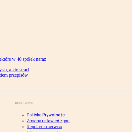
ektóre w 40 spółek naraz
ta, a kto straci
ęciem przepisów
REGULAMIN
Polityka Prywatności
Zmiana ustawień zgód
Regulamin serwisu