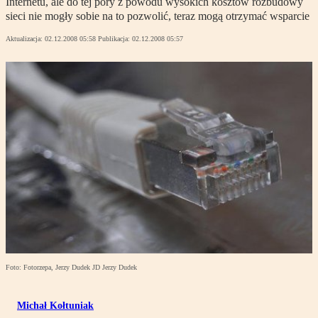
Internetu, ale do tej pory z powodu wysokich kosztów rozbudowy
sieci nie mogły sobie na to pozwolić, teraz mogą otrzymać wsparcie
Aktualizacja:
02.12.2008 05:58
Publikacja:
02.12.2008 05:57
Foto: Fotorzepa, Jerzy Dudek JD Jerzy Dudek
Michał Kołtuniak