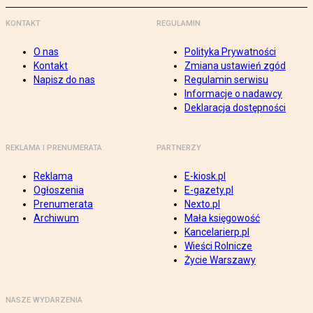
KONTAKT
REGULAMIN
O nas
Polityka Prywatności
Kontakt
Zmiana ustawień zgód
Napisz do nas
Regulamin serwisu
Informacje o nadawcy
Deklaracja dostępności
REKLAMA I PRENUMERATA
PARTNERZY
Reklama
E-kiosk.pl
Ogłoszenia
E-gazety.pl
Prenumerata
Nexto.pl
Archiwum
Mała księgowość
Kancelarierp.pl
Wieści Rolnicze
Życie Warszawy
NASZE WYDARZENIA