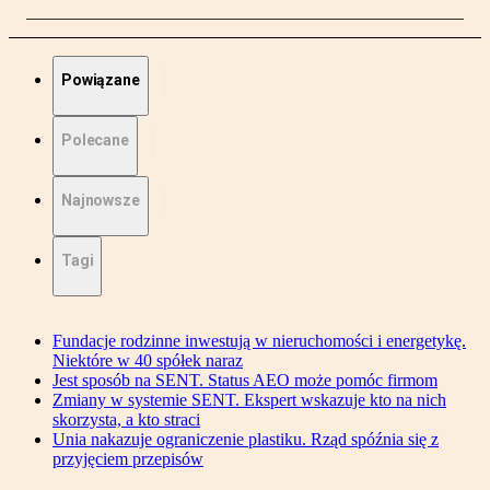
Powiązane
Polecane
Najnowsze
Tagi
Fundacje rodzinne inwestują w nieruchomości i energetykę.
Niektóre w 40 spółek naraz
Jest sposób na SENT. Status AEO może pomóc firmom
Zmiany w systemie SENT. Ekspert wskazuje kto na nich
skorzysta, a kto straci
Unia nakazuje ograniczenie plastiku. Rząd spóźnia się z
przyjęciem przepisów