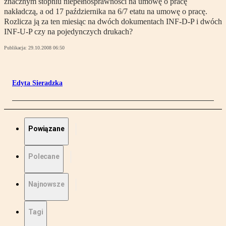
znacznym stopniu niepełnosprawności na umowę o pracę
nakładczą, a od 17 października na 6/7 etatu na umowę o pracę.
Rozlicza ją za ten miesiąc na dwóch dokumentach INF-D-P i dwóch
INF-U-P czy na pojedynczych drukach?
Publikacja:
29.10.2008 06:50
Edyta Sieradzka
Powiązane
Polecane
Najnowsze
Tagi