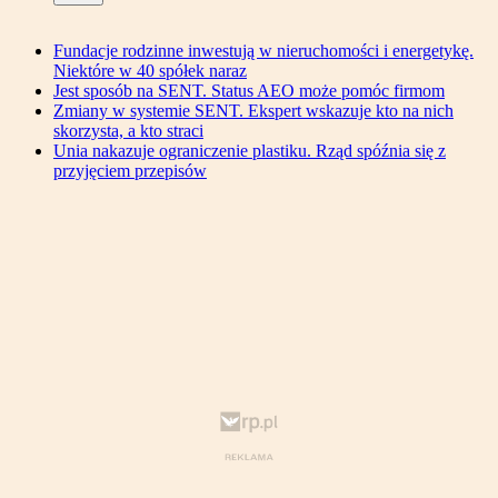
Fundacje rodzinne inwestują w nieruchomości i energetykę.
Niektóre w 40 spółek naraz
Jest sposób na SENT. Status AEO może pomóc firmom
Zmiany w systemie SENT. Ekspert wskazuje kto na nich
skorzysta, a kto straci
Unia nakazuje ograniczenie plastiku. Rząd spóźnia się z
przyjęciem przepisów