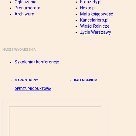
Ogłoszenia
E-gazety.pl
Prenumerata
Nexto.pl
Archiwum
Mała księgowość
Kancelarierp.pl
Wieści Rolnicze
Życie Warszawy
NASZE WYDARZENIA
Szkolenia i konferencje
MAPA STRONY
KALENDARIUM
OFERTA PRODUKTOWA