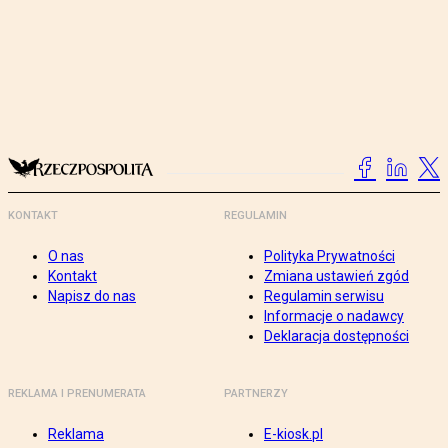
KONTAKT
REGULAMIN
O nas
Polityka Prywatności
Kontakt
Zmiana ustawień zgód
Napisz do nas
Regulamin serwisu
Informacje o nadawcy
Deklaracja dostępności
REKLAMA I PRENUMERATA
PARTNERZY
Reklama
E-kiosk.pl