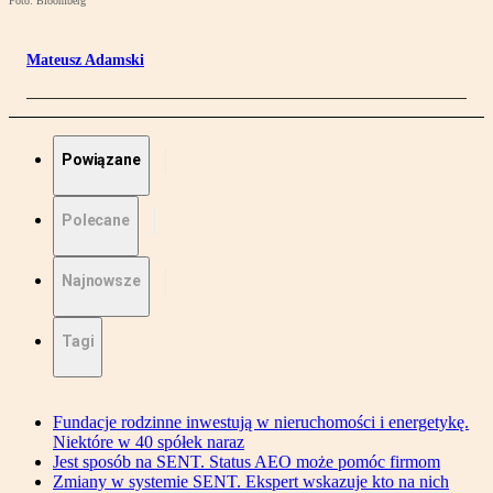
Foto: Bloomberg
Mateusz Adamski
Powiązane
Polecane
Najnowsze
Tagi
Fundacje rodzinne inwestują w nieruchomości i energetykę.
Niektóre w 40 spółek naraz
Jest sposób na SENT. Status AEO może pomóc firmom
Zmiany w systemie SENT. Ekspert wskazuje kto na nich