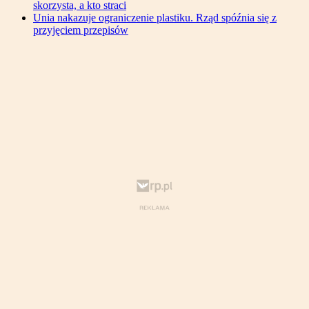
skorzysta, a kto straci
Unia nakazuje ograniczenie plastiku. Rząd spóźnia się z
przyjęciem przepisów