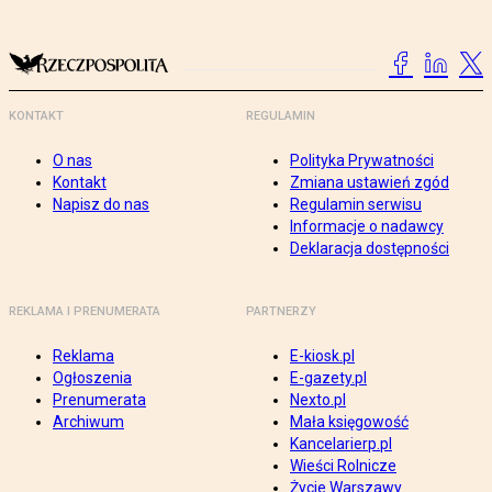
KONTAKT
REGULAMIN
O nas
Polityka Prywatności
Kontakt
Zmiana ustawień zgód
Napisz do nas
Regulamin serwisu
Informacje o nadawcy
Deklaracja dostępności
REKLAMA I PRENUMERATA
PARTNERZY
Reklama
E-kiosk.pl
Ogłoszenia
E-gazety.pl
Prenumerata
Nexto.pl
Archiwum
Mała księgowość
Kancelarierp.pl
Wieści Rolnicze
Życie Warszawy