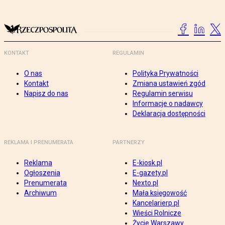
KONTAKT
REGULAMIN
O nas
Polityka Prywatności
Kontakt
Zmiana ustawień zgód
Napisz do nas
Regulamin serwisu
Informacje o nadawcy
Deklaracja dostępności
REKLAMA I PRENUMERATA
PARTNERZY
Reklama
E-kiosk.pl
Ogłoszenia
E-gazety.pl
Prenumerata
Nexto.pl
Archiwum
Mała księgowość
Kancelarierp.pl
Wieści Rolnicze
Życie Warszawy