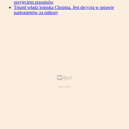
przyjęciem przepisów
Triumf władz lotniska Chopina. Jest decyzja w sprawie
parkometrów za miliony