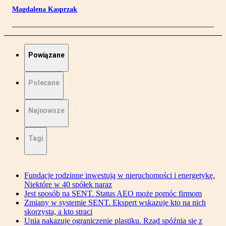
Magdalena Kasprzak
Powiązane
Polecane
Najnowsze
Tagi
Fundacje rodzinne inwestują w nieruchomości i energetykę.
Niektóre w 40 spółek naraz
Jest sposób na SENT. Status AEO może pomóc firmom
Zmiany w systemie SENT. Ekspert wskazuje kto na nich
skorzysta, a kto straci
Unia nakazuje ograniczenie plastiku. Rząd spóźnia się z