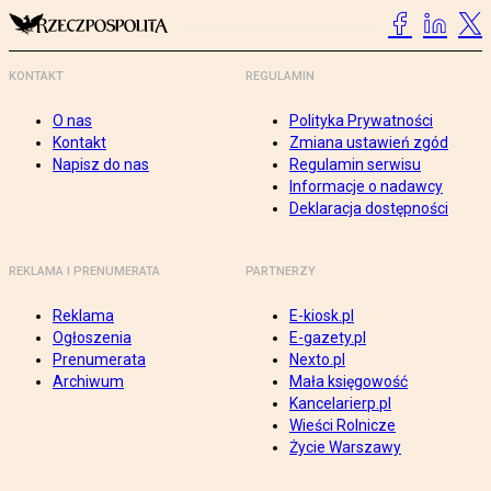
KONTAKT
REGULAMIN
O nas
Polityka Prywatności
Kontakt
Zmiana ustawień zgód
Napisz do nas
Regulamin serwisu
Informacje o nadawcy
Deklaracja dostępności
REKLAMA I PRENUMERATA
PARTNERZY
Reklama
E-kiosk.pl
Ogłoszenia
E-gazety.pl
Prenumerata
Nexto.pl
Archiwum
Mała księgowość
Kancelarierp.pl
Wieści Rolnicze
Życie Warszawy