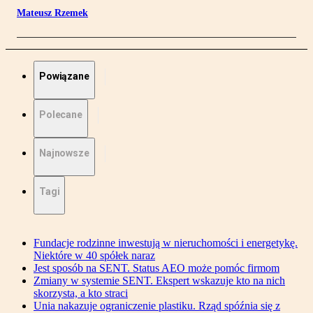
Mateusz Rzemek
Powiązane
Polecane
Najnowsze
Tagi
Fundacje rodzinne inwestują w nieruchomości i energetykę.
Niektóre w 40 spółek naraz
Jest sposób na SENT. Status AEO może pomóc firmom
Zmiany w systemie SENT. Ekspert wskazuje kto na nich
skorzysta, a kto straci
Unia nakazuje ograniczenie plastiku. Rząd spóźnia się z