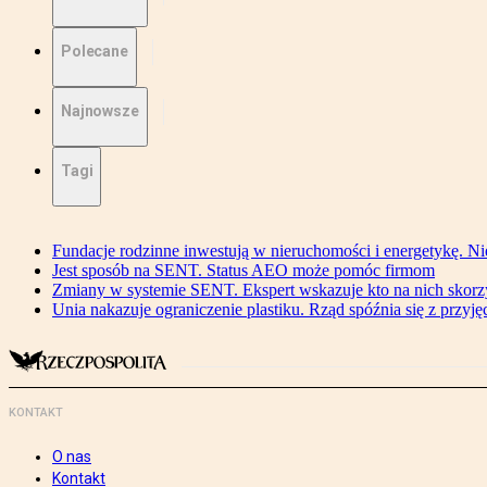
Polecane
Najnowsze
Tagi
Fundacje rodzinne inwestują w nieruchomości i energetykę. Ni
Jest sposób na SENT. Status AEO może pomóc firmom
Zmiany w systemie SENT. Ekspert wskazuje kto na nich skorzys
Unia nakazuje ograniczenie plastiku. Rząd spóźnia się z przyj
KONTAKT
O nas
Kontakt