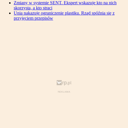
Zmiany w systemie SENT. Ekspert wskazuje kto na nich
skorzysta, a kto straci
Unia nakazuje ograniczenie plastiku. Rząd spóźnia się z
przyjęciem przepisów