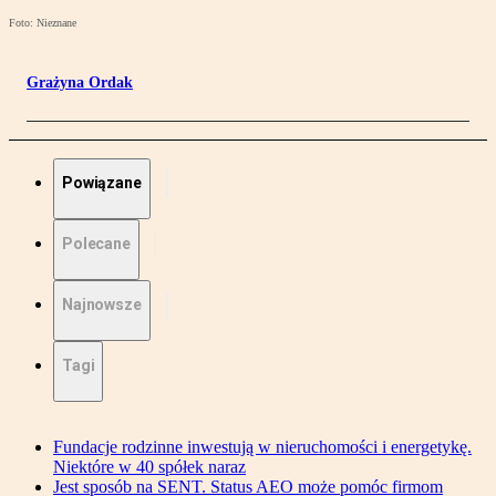
Foto: Nieznane
Grażyna Ordak
Powiązane
Polecane
Najnowsze
Tagi
Fundacje rodzinne inwestują w nieruchomości i energetykę.
Niektóre w 40 spółek naraz
Jest sposób na SENT. Status AEO może pomóc firmom