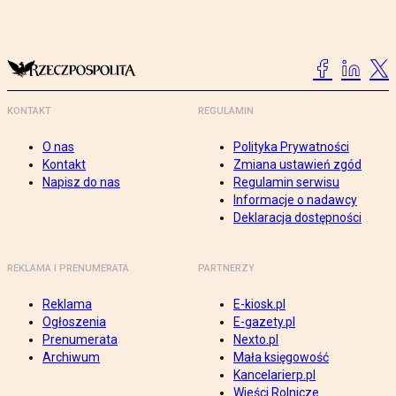
KONTAKT
REGULAMIN
O nas
Polityka Prywatności
Kontakt
Zmiana ustawień zgód
Napisz do nas
Regulamin serwisu
Informacje o nadawcy
Deklaracja dostępności
REKLAMA I PRENUMERATA
PARTNERZY
Reklama
E-kiosk.pl
Ogłoszenia
E-gazety.pl
Prenumerata
Nexto.pl
Archiwum
Mała księgowość
Kancelarierp.pl
Wieści Rolnicze