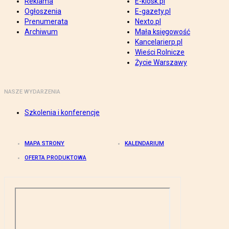
Reklama
E-kiosk.pl
Ogłoszenia
E-gazety.pl
Prenumerata
Nexto.pl
Archiwum
Mała księgowość
Kancelarierp.pl
Wieści Rolnicze
Życie Warszawy
NASZE WYDARZENIA
Szkolenia i konferencje
MAPA STRONY
KALENDARIUM
OFERTA PRODUKTOWA