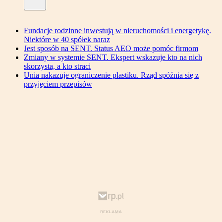
Fundacje rodzinne inwestują w nieruchomości i energetykę.
Niektóre w 40 spółek naraz
Jest sposób na SENT. Status AEO może pomóc firmom
Zmiany w systemie SENT. Ekspert wskazuje kto na nich
skorzysta, a kto straci
Unia nakazuje ograniczenie plastiku. Rząd spóźnia się z
przyjęciem przepisów