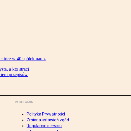
ektóre w 40 spółek naraz
ta, a kto straci
ęciem przepisów
REGULAMIN
Polityka Prywatności
Zmiana ustawień zgód
Regulamin serwisu