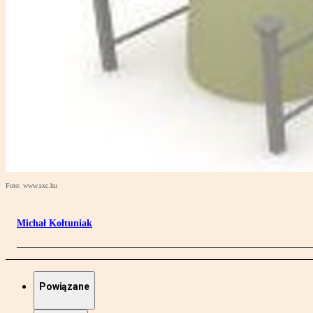
Foto: www.sxc.hu
Michał Kołtuniak
Powiązane