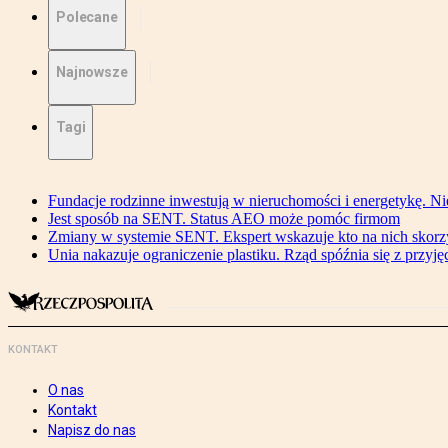
Polecane
Najnowsze
Tagi
Fundacje rodzinne inwestują w nieruchomości i energetykę. Ni
Jest sposób na SENT. Status AEO może pomóc firmom
Zmiany w systemie SENT. Ekspert wskazuje kto na nich skorzys
Unia nakazuje ograniczenie plastiku. Rząd spóźnia się z przyj
KONTAKT
O nas
Kontakt
Napisz do nas