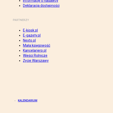
Informacje o nadawcy
Deklaracja dostępności
PARTNERZY
E-kiosk.pl
E-gazety.pl
Nexto.pl
Mała księgowość
Kancelarierp.pl
Wieści Rolnicze
Życie Warszawy
KALENDARIUM