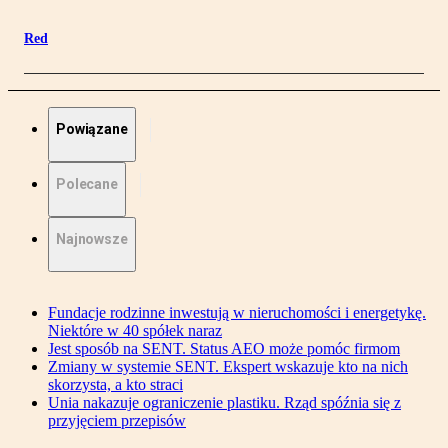
Red
Powiązane
Polecane
Najnowsze
Fundacje rodzinne inwestują w nieruchomości i energetykę.
Niektóre w 40 spółek naraz
Jest sposób na SENT. Status AEO może pomóc firmom
Zmiany w systemie SENT. Ekspert wskazuje kto na nich
skorzysta, a kto straci
Unia nakazuje ograniczenie plastiku. Rząd spóźnia się z
przyjęciem przepisów