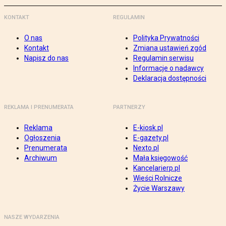
KONTAKT
REGULAMIN
O nas
Polityka Prywatności
Kontakt
Zmiana ustawień zgód
Napisz do nas
Regulamin serwisu
Informacje o nadawcy
Deklaracja dostępności
REKLAMA I PRENUMERATA
PARTNERZY
Reklama
E-kiosk.pl
Ogłoszenia
E-gazety.pl
Prenumerata
Nexto.pl
Archiwum
Mała księgowość
Kancelarierp.pl
Wieści Rolnicze
Życie Warszawy
NASZE WYDARZENIA