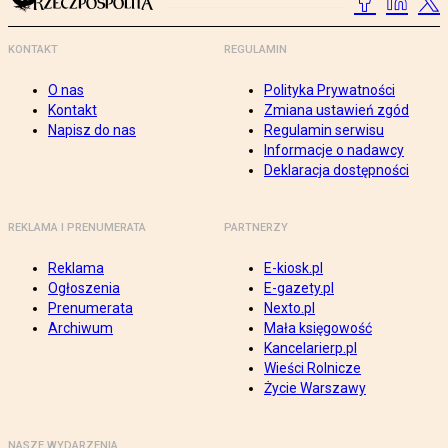
KONTAKT
REGULAMIN
O nas
Polityka Prywatności
Kontakt
Zmiana ustawień zgód
Napisz do nas
Regulamin serwisu
Informacje o nadawcy
Deklaracja dostępności
REKLAMA I PRENUMERATA
PARTNERZY
Reklama
E-kiosk.pl
Ogłoszenia
E-gazety.pl
Prenumerata
Nexto.pl
Archiwum
Mała księgowość
Kancelarierp.pl
Wieści Rolnicze
Życie Warszawy
NASZE WYDARZENIA