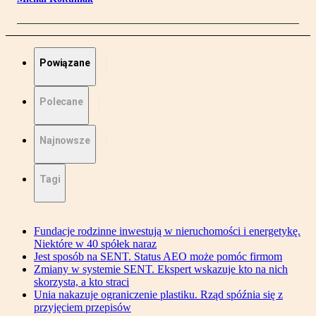
Powiązane
Polecane
Najnowsze
Tagi
Fundacje rodzinne inwestują w nieruchomości i energetykę.
Niektóre w 40 spółek naraz
Jest sposób na SENT. Status AEO może pomóc firmom
Zmiany w systemie SENT. Ekspert wskazuje kto na nich
skorzysta, a kto straci
Unia nakazuje ograniczenie plastiku. Rząd spóźnia się z
przyjęciem przepisów