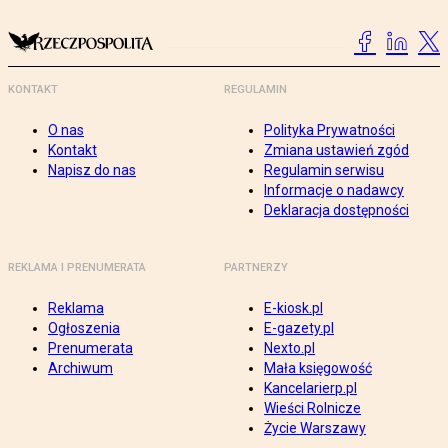
KONTAKT
REGULAMIN
O nas
Polityka Prywatności
Kontakt
Zmiana ustawień zgód
Napisz do nas
Regulamin serwisu
Informacje o nadawcy
Deklaracja dostępności
REKLAMA I PRENUMERATA
PARTNERZY
Reklama
E-kiosk.pl
Ogłoszenia
E-gazety.pl
Prenumerata
Nexto.pl
Archiwum
Mała księgowość
Kancelarierp.pl
Wieści Rolnicze
Życie Warszawy