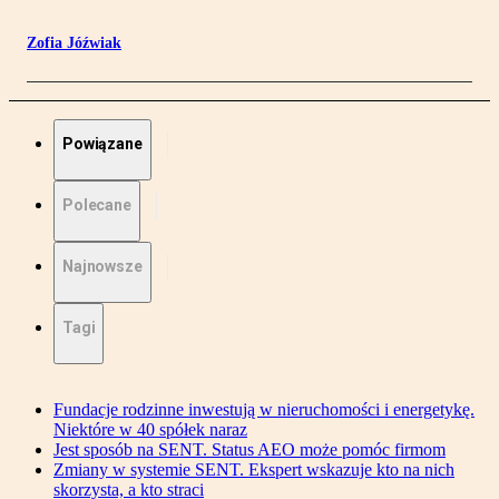
Zofia Jóźwiak
Powiązane
Polecane
Najnowsze
Tagi
Fundacje rodzinne inwestują w nieruchomości i energetykę.
Niektóre w 40 spółek naraz
Jest sposób na SENT. Status AEO może pomóc firmom
Zmiany w systemie SENT. Ekspert wskazuje kto na nich
skorzysta, a kto straci