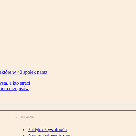
ektóre w 40 spółek naraz
ta, a kto straci
ęciem przepisów
REGULAMIN
Polityka Prywatności
Zmiana ustawień zgód