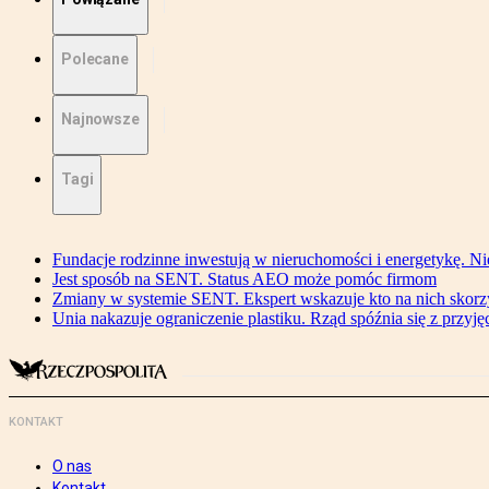
Polecane
Najnowsze
Tagi
Fundacje rodzinne inwestują w nieruchomości i energetykę. Ni
Jest sposób na SENT. Status AEO może pomóc firmom
Zmiany w systemie SENT. Ekspert wskazuje kto na nich skorzys
Unia nakazuje ograniczenie plastiku. Rząd spóźnia się z przyj
KONTAKT
O nas
Kontakt