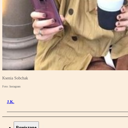
Ksenia Sobchak
Foto: Instagram
J.K.
Powiązane