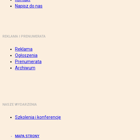
Napisz do nas
REKLAMA I PRENUMERATA
Reklama
Ogłoszenia
Prenumerata
Archiwum
NASZE WYDARZENIA
Szkolenia i konferencje
MAPA STRONY