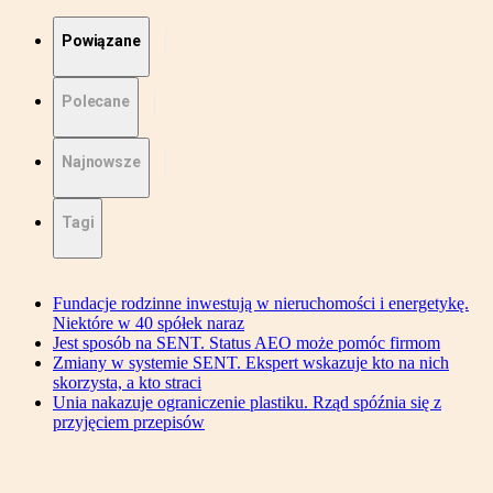
Powiązane
Polecane
Najnowsze
Tagi
Fundacje rodzinne inwestują w nieruchomości i energetykę.
Niektóre w 40 spółek naraz
Jest sposób na SENT. Status AEO może pomóc firmom
Zmiany w systemie SENT. Ekspert wskazuje kto na nich
skorzysta, a kto straci
Unia nakazuje ograniczenie plastiku. Rząd spóźnia się z
przyjęciem przepisów