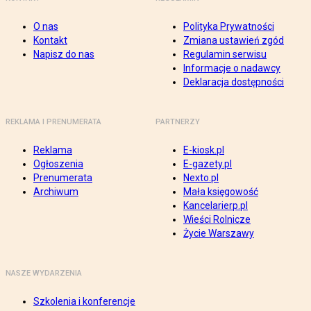
O nas
Polityka Prywatności
Kontakt
Zmiana ustawień zgód
Napisz do nas
Regulamin serwisu
Informacje o nadawcy
Deklaracja dostępności
REKLAMA I PRENUMERATA
PARTNERZY
Reklama
E-kiosk.pl
Ogłoszenia
E-gazety.pl
Prenumerata
Nexto.pl
Archiwum
Mała księgowość
Kancelarierp.pl
Wieści Rolnicze
Życie Warszawy
NASZE WYDARZENIA
Szkolenia i konferencje