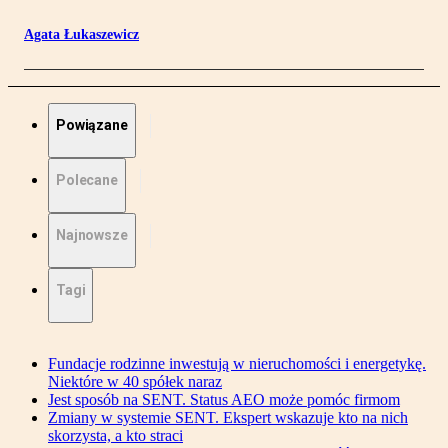
Agata Łukaszewicz
Powiązane
Polecane
Najnowsze
Tagi
Fundacje rodzinne inwestują w nieruchomości i energetykę.
Niektóre w 40 spółek naraz
Jest sposób na SENT. Status AEO może pomóc firmom
Zmiany w systemie SENT. Ekspert wskazuje kto na nich
skorzysta, a kto straci