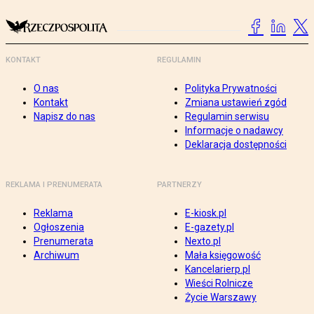
KONTAKT
REGULAMIN
O nas
Polityka Prywatności
Kontakt
Zmiana ustawień zgód
Napisz do nas
Regulamin serwisu
Informacje o nadawcy
Deklaracja dostępności
REKLAMA I PRENUMERATA
PARTNERZY
Reklama
E-kiosk.pl
Ogłoszenia
E-gazety.pl
Prenumerata
Nexto.pl
Archiwum
Mała księgowość
Kancelarierp.pl
Wieści Rolnicze
Życie Warszawy