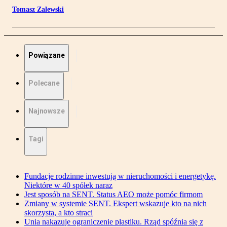
Tomasz Zalewski
Powiązane
Polecane
Najnowsze
Tagi
Fundacje rodzinne inwestują w nieruchomości i energetykę.
Niektóre w 40 spółek naraz
Jest sposób na SENT. Status AEO może pomóc firmom
Zmiany w systemie SENT. Ekspert wskazuje kto na nich
skorzysta, a kto straci
Unia nakazuje ograniczenie plastiku. Rząd spóźnia się z