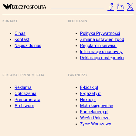
KONTAKT
REGULAMIN
O nas
Polityka Prywatności
Kontakt
Zmiana ustawień zgód
Napisz do nas
Regulamin serwisu
Informacje o nadawcy
Deklaracja dostępności
REKLAMA I PRENUMERATA
PARTNERZY
Reklama
E-kiosk.pl
Ogłoszenia
E-gazety.pl
Prenumerata
Nexto.pl
Archiwum
Mała księgowość
Kancelarierp.pl
Wieści Rolnicze
Życie Warszawy