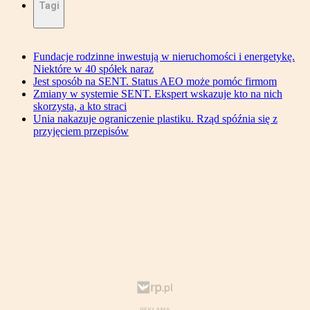
Tagi
Fundacje rodzinne inwestują w nieruchomości i energetykę.
Niektóre w 40 spółek naraz
Jest sposób na SENT. Status AEO może pomóc firmom
Zmiany w systemie SENT. Ekspert wskazuje kto na nich
skorzysta, a kto straci
Unia nakazuje ograniczenie plastiku. Rząd spóźnia się z
przyjęciem przepisów