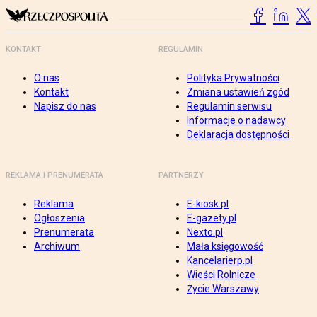
KONTAKT
REGULAMIN
O nas
Polityka Prywatności
Kontakt
Zmiana ustawień zgód
Napisz do nas
Regulamin serwisu
Informacje o nadawcy
Deklaracja dostępności
REKLAMA I PRENUMERATA
PARTNERZY
Reklama
E-kiosk.pl
Ogłoszenia
E-gazety.pl
Prenumerata
Nexto.pl
Archiwum
Mała księgowość
Kancelarierp.pl
Wieści Rolnicze
Życie Warszawy