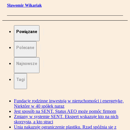
Sławomir Wikariak
Powiązane
Polecane
Najnowsze
Tagi
Fundacje rodzinne inwestują w nieruchomości i energetykę.
Niektóre w 40 spółek naraz
Jest sposób na SENT. Status AEO może pomóc firmom
Zmiany w systemie SENT. Ekspert wskazuje kto na nich
skorzysta, a kto straci
Unia nakazuje ograniczenie plastiku. Rząd spóźnia się z