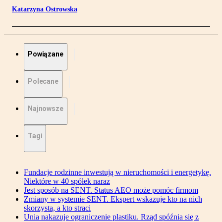
Katarzyna Ostrowska
Powiązane
Polecane
Najnowsze
Tagi
Fundacje rodzinne inwestują w nieruchomości i energetykę.
Niektóre w 40 spółek naraz
Jest sposób na SENT. Status AEO może pomóc firmom
Zmiany w systemie SENT. Ekspert wskazuje kto na nich
skorzysta, a kto straci
Unia nakazuje ograniczenie plastiku. Rząd spóźnia się z