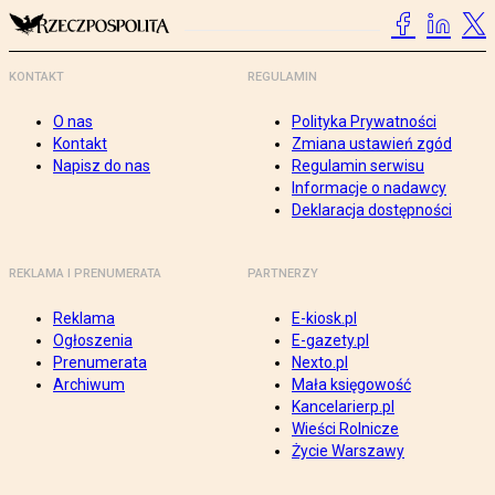
KONTAKT
REGULAMIN
O nas
Polityka Prywatności
Kontakt
Zmiana ustawień zgód
Napisz do nas
Regulamin serwisu
Informacje o nadawcy
Deklaracja dostępności
REKLAMA I PRENUMERATA
PARTNERZY
Reklama
E-kiosk.pl
Ogłoszenia
E-gazety.pl
Prenumerata
Nexto.pl
Archiwum
Mała księgowość
Kancelarierp.pl
Wieści Rolnicze
Życie Warszawy