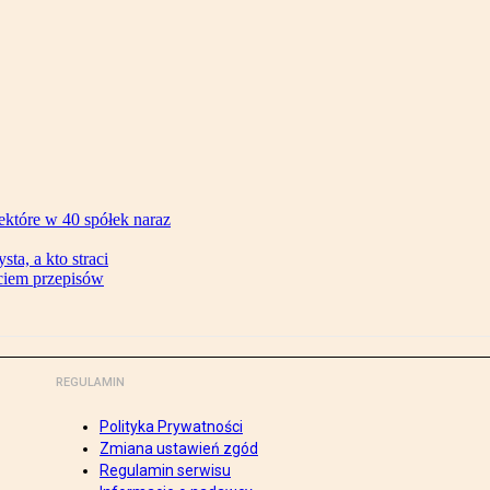
ektóre w 40 spółek naraz
ta, a kto straci
ęciem przepisów
REGULAMIN
Polityka Prywatności
Zmiana ustawień zgód
Regulamin serwisu