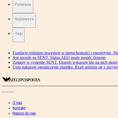
Polecane
Najnowsze
Tagi
Fundacje rodzinne inwestują w nieruchomości i energetykę. Ni
Jest sposób na SENT. Status AEO może pomóc firmom
Zmiany w systemie SENT. Ekspert wskazuje kto na nich skorzys
Unia nakazuje ograniczenie plastiku. Rząd spóźnia się z przyj
KONTAKT
O nas
Kontakt
Napisz do nas