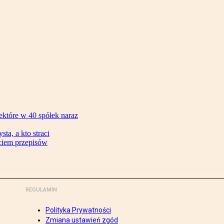
ektóre w 40 spółek naraz
ta, a kto straci
ęciem przepisów
REGULAMIN
Polityka Prywatności
Zmiana ustawień zgód