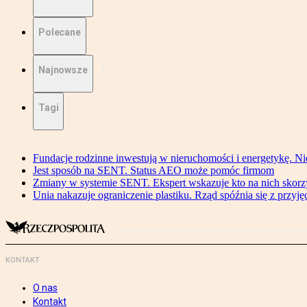
Polecane
Najnowsze
Tagi
Fundacje rodzinne inwestują w nieruchomości i energetykę. Ni
Jest sposób na SENT. Status AEO może pomóc firmom
Zmiany w systemie SENT. Ekspert wskazuje kto na nich skorzys
Unia nakazuje ograniczenie plastiku. Rząd spóźnia się z przyj
KONTAKT
O nas
Kontakt