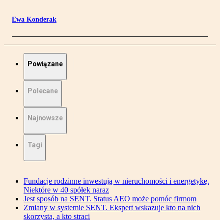
Ewa Konderak
Powiązane
Polecane
Najnowsze
Tagi
Fundacje rodzinne inwestują w nieruchomości i energetykę.
Niektóre w 40 spółek naraz
Jest sposób na SENT. Status AEO może pomóc firmom
Zmiany w systemie SENT. Ekspert wskazuje kto na nich
skorzysta, a kto straci