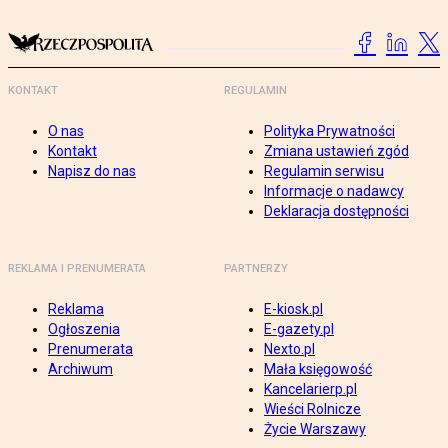
KONTAKT
REGULAMIN
O nas
Polityka Prywatności
Kontakt
Zmiana ustawień zgód
Napisz do nas
Regulamin serwisu
Informacje o nadawcy
Deklaracja dostępności
REKLAMA I PRENUMERATA
PARTNERZY
Reklama
E-kiosk.pl
Ogłoszenia
E-gazety.pl
Prenumerata
Nexto.pl
Archiwum
Mała księgowość
Kancelarierp.pl
Wieści Rolnicze
Życie Warszawy