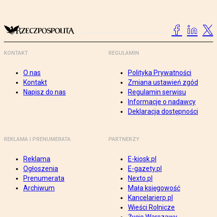
KONTAKT
REGULAMIN
O nas
Polityka Prywatności
Kontakt
Zmiana ustawień zgód
Napisz do nas
Regulamin serwisu
Informacje o nadawcy
Deklaracja dostępności
REKLAMA I PRENUMERATA
PARTNERZY
Reklama
E-kiosk.pl
Ogłoszenia
E-gazety.pl
Prenumerata
Nexto.pl
Archiwum
Mała księgowość
Kancelarierp.pl
Wieści Rolnicze