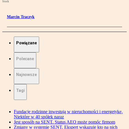
Stock
Marcin Traczyk
Powiązane
Polecane
Najnowsze
Tagi
Fundacje rodzinne inwestują w nieruchomości i energetykę.
Niektóre w 40 spółek naraz
Jest sposób na SENT. Status AEO może pomóc firmom
Zmiany w systemie SENT. Ekspert wskazuje kto na nich