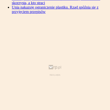
skorzysta, a kto straci
Unia nakazuje ograniczenie plastiku. Rząd spóźnia się z
przyjęciem przepisów