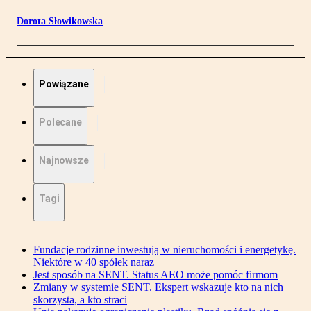
Dorota Słowikowska
Powiązane
Polecane
Najnowsze
Tagi
Fundacje rodzinne inwestują w nieruchomości i energetykę.
Niektóre w 40 spółek naraz
Jest sposób na SENT. Status AEO może pomóc firmom
Zmiany w systemie SENT. Ekspert wskazuje kto na nich
skorzysta, a kto straci