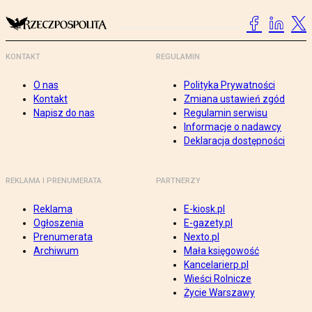
KONTAKT
REGULAMIN
O nas
Polityka Prywatności
Kontakt
Zmiana ustawień zgód
Napisz do nas
Regulamin serwisu
Informacje o nadawcy
Deklaracja dostępności
REKLAMA I PRENUMERATA
PARTNERZY
Reklama
E-kiosk.pl
Ogłoszenia
E-gazety.pl
Prenumerata
Nexto.pl
Archiwum
Mała księgowość
Kancelarierp.pl
Wieści Rolnicze
Życie Warszawy