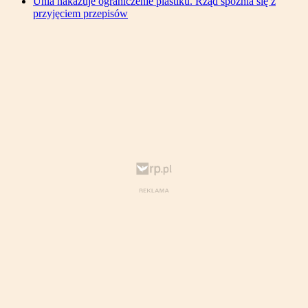
Unia nakazuje ograniczenie plastiku. Rząd spóźnia się z
przyjęciem przepisów