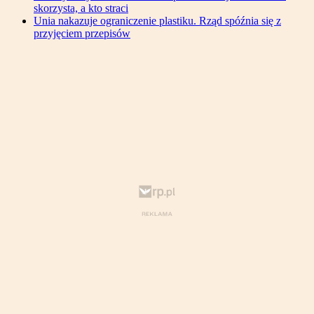
skorzysta, a kto straci
Unia nakazuje ograniczenie plastiku. Rząd spóźnia się z
przyjęciem przepisów