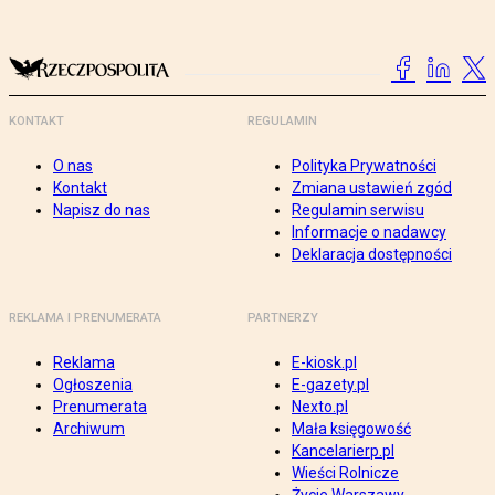
KONTAKT
REGULAMIN
O nas
Polityka Prywatności
Kontakt
Zmiana ustawień zgód
Napisz do nas
Regulamin serwisu
Informacje o nadawcy
Deklaracja dostępności
REKLAMA I PRENUMERATA
PARTNERZY
Reklama
E-kiosk.pl
Ogłoszenia
E-gazety.pl
Prenumerata
Nexto.pl
Archiwum
Mała księgowość
Kancelarierp.pl
Wieści Rolnicze