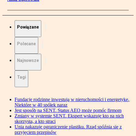
Powiązane
Polecane
Najnowsze
Tagi
Fundacje rodzinne inwestują w nieruchomości i energetykę.
Niektóre w 40 spółek naraz
Jest sposób na SENT. Status AEO może pomóc firmom
Zmiany w systemie SENT. Ekspert wskazuje kto na nich
skorzysta, a kto straci
Unia nakazuje ograniczenie plastiku. Rząd spóźnia się z
przyjęciem przepisów