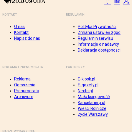
KONTAKT
REGULAMIN
O nas
Polityka Prywatności
Kontakt
Zmiana ustawień zgód
Napisz do nas
Regulamin serwisu
Informacje o nadawcy
Deklaracja dostępności
REKLAMA I PRENUMERATA
PARTNERZY
Reklama
E-kiosk.pl
Ogłoszenia
E-gazety.pl
Prenumerata
Nexto.pl
Archiwum
Mała księgowość
Kancelarierp.pl
Wieści Rolnicze
Życie Warszawy
NASZE WYDARZENIA