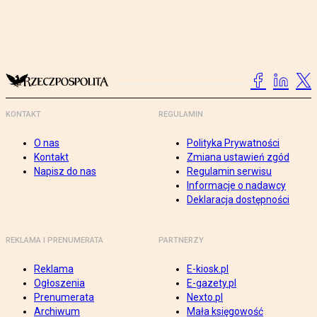
KONTAKT
REGULAMIN
O nas
Polityka Prywatności
Kontakt
Zmiana ustawień zgód
Napisz do nas
Regulamin serwisu
Informacje o nadawcy
Deklaracja dostępności
REKLAMA I PRENUMERATA
PARTNERZY
Reklama
E-kiosk.pl
Ogłoszenia
E-gazety.pl
Prenumerata
Nexto.pl
Archiwum
Mała księgowość