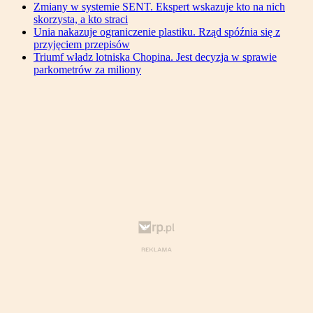
Zmiany w systemie SENT. Ekspert wskazuje kto na nich
skorzysta, a kto straci
Unia nakazuje ograniczenie plastiku. Rząd spóźnia się z
przyjęciem przepisów
Triumf władz lotniska Chopina. Jest decyzja w sprawie
parkometrów za miliony