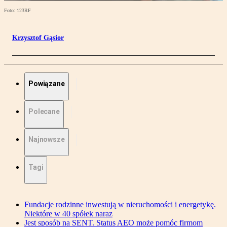
Foto: 123RF
Krzysztof Gąsior
Powiązane
Polecane
Najnowsze
Tagi
Fundacje rodzinne inwestują w nieruchomości i energetykę.
Niektóre w 40 spółek naraz
Jest sposób na SENT. Status AEO może pomóc firmom