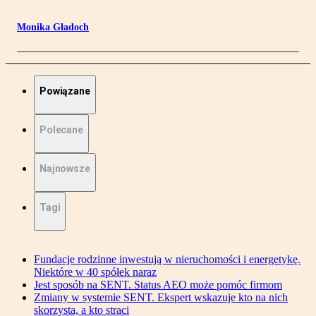
Monika Gładoch
Powiązane
Polecane
Najnowsze
Tagi
Fundacje rodzinne inwestują w nieruchomości i energetykę.
Niektóre w 40 spółek naraz
Jest sposób na SENT. Status AEO może pomóc firmom
Zmiany w systemie SENT. Ekspert wskazuje kto na nich
skorzysta, a kto straci