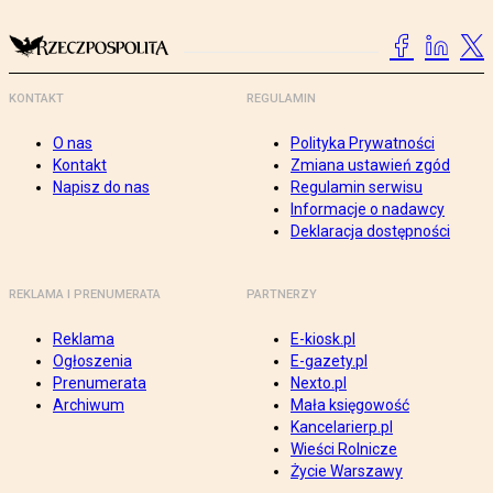
KONTAKT
REGULAMIN
O nas
Polityka Prywatności
Kontakt
Zmiana ustawień zgód
Napisz do nas
Regulamin serwisu
Informacje o nadawcy
Deklaracja dostępności
REKLAMA I PRENUMERATA
PARTNERZY
Reklama
E-kiosk.pl
Ogłoszenia
E-gazety.pl
Prenumerata
Nexto.pl
Archiwum
Mała księgowość
Kancelarierp.pl
Wieści Rolnicze
Życie Warszawy