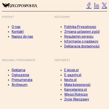
KONTAKT
REGULAMIN
O nas
Polityka Prywatności
Kontakt
Zmiana ustawień zgód
Napisz do nas
Regulamin serwisu
Informacje o nadawcy
Deklaracja dostępności
REKLAMA I PRENUMERATA
PARTNERZY
Reklama
E-kiosk.pl
Ogłoszenia
E-gazety.pl
Prenumerata
Nexto.pl
Archiwum
Mała księgowość
Kancelarierp.pl
Wieści Rolnicze
Życie Warszawy