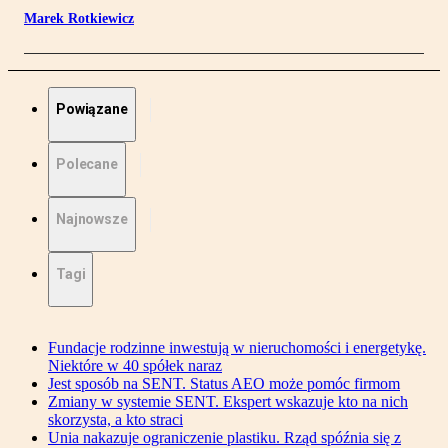
Marek Rotkiewicz
Powiązane
Polecane
Najnowsze
Tagi
Fundacje rodzinne inwestują w nieruchomości i energetykę.
Niektóre w 40 spółek naraz
Jest sposób na SENT. Status AEO może pomóc firmom
Zmiany w systemie SENT. Ekspert wskazuje kto na nich
skorzysta, a kto straci
Unia nakazuje ograniczenie plastiku. Rząd spóźnia się z