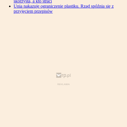
skorzysta, a kto straci
Unia nakazuje ograniczenie plastiku. Rząd spóźnia się z
przyjęciem przepisów