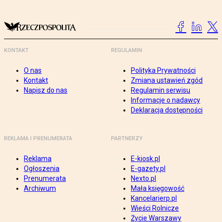
KONTAKT
REGULAMIN
O nas
Polityka Prywatności
Kontakt
Zmiana ustawień zgód
Napisz do nas
Regulamin serwisu
Informacje o nadawcy
Deklaracja dostępności
REKLAMA I PRENUMERATA
PARTNERZY
Reklama
E-kiosk.pl
Ogłoszenia
E-gazety.pl
Prenumerata
Nexto.pl
Archiwum
Mała księgowość
Kancelarierp.pl
Wieści Rolnicze
Życie Warszawy