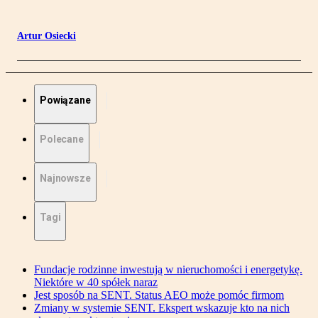
Artur Osiecki
Powiązane
Polecane
Najnowsze
Tagi
Fundacje rodzinne inwestują w nieruchomości i energetykę.
Niektóre w 40 spółek naraz
Jest sposób na SENT. Status AEO może pomóc firmom
Zmiany w systemie SENT. Ekspert wskazuje kto na nich