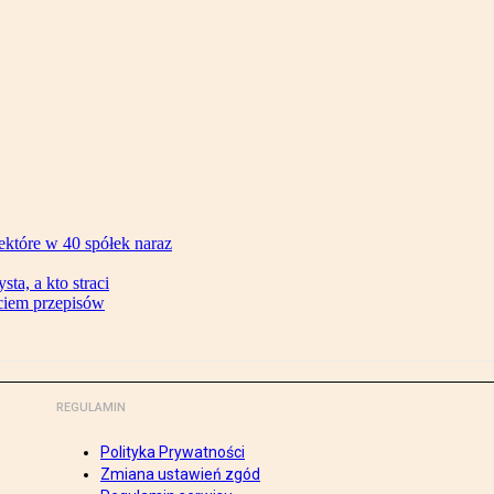
ektóre w 40 spółek naraz
ta, a kto straci
ęciem przepisów
REGULAMIN
Polityka Prywatności
Zmiana ustawień zgód