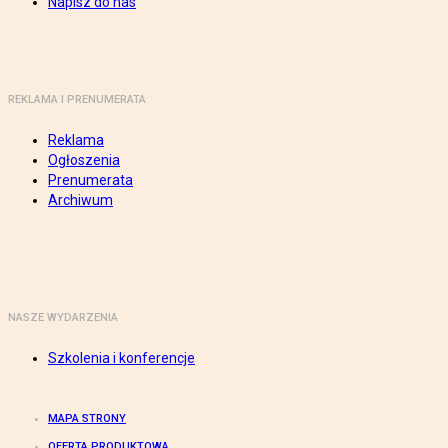
Napisz do nas
REKLAMA I PRENUMERATA
Reklama
Ogłoszenia
Prenumerata
Archiwum
NASZE WYDARZENIA
Szkolenia i konferencje
MAPA STRONY
OFERTA PRODUKTOWA