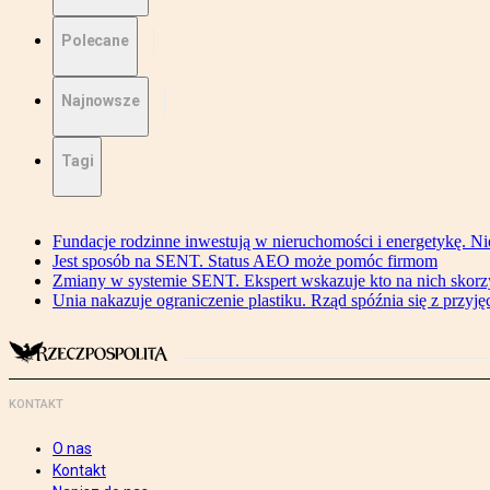
Polecane
Najnowsze
Tagi
Fundacje rodzinne inwestują w nieruchomości i energetykę. Ni
Jest sposób na SENT. Status AEO może pomóc firmom
Zmiany w systemie SENT. Ekspert wskazuje kto na nich skorzys
Unia nakazuje ograniczenie plastiku. Rząd spóźnia się z przyj
KONTAKT
O nas
Kontakt