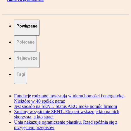
Powiązane
Polecane
Najnowsze
Tagi
Fundacje rodzinne inwestują w nieruchomości i energetykę.
Niektóre w 40 spółek naraz
Jest sposób na SENT. Status AEO może pomóc firmom
Zmiany w systemie SENT. Ekspert wskazuje kto na nich
skorzysta, a kto straci
Unia nakazuje ograniczenie plastiku. Rząd spóźnia się z
przyjęciem przepisów