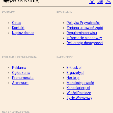
KONTAKT
REGULAMIN
O nas
Polityka Prywatności
Kontakt
Zmiana ustawień zgód
Napisz do nas
Regulamin serwisu
Informacje o nadawcy
Deklaracja dostępności
REKLAMA I PRENUMERATA
PARTNERZY
Reklama
E-kiosk.pl
Ogłoszenia
E-gazety.pl
Prenumerata
Nexto.pl
Archiwum
Mała księgowość
Kancelarierp.pl
Wieści Rolnicze
Życie Warszawy
NASZE WYDARZENIA