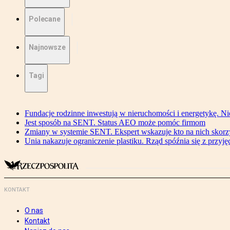
Polecane
Najnowsze
Tagi
Fundacje rodzinne inwestują w nieruchomości i energetykę. Ni
Jest sposób na SENT. Status AEO może pomóc firmom
Zmiany w systemie SENT. Ekspert wskazuje kto na nich skorzys
Unia nakazuje ograniczenie plastiku. Rząd spóźnia się z przyj
KONTAKT
O nas
Kontakt