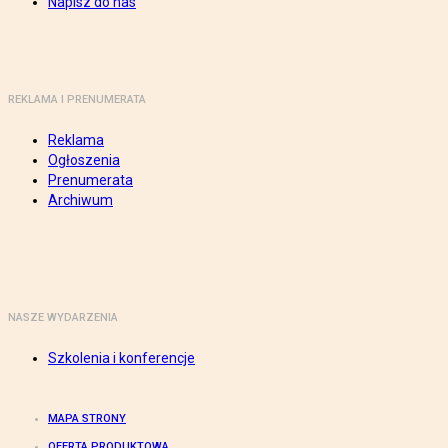
Napisz do nas
REKLAMA I PRENUMERATA
Reklama
Ogłoszenia
Prenumerata
Archiwum
NASZE WYDARZENIA
Szkolenia i konferencje
MAPA STRONY
OFERTA PRODUKTOWA