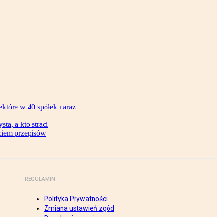
ektóre w 40 spółek naraz
ta, a kto straci
ęciem przepisów
REGULAMIN
Polityka Prywatności
Zmiana ustawień zgód