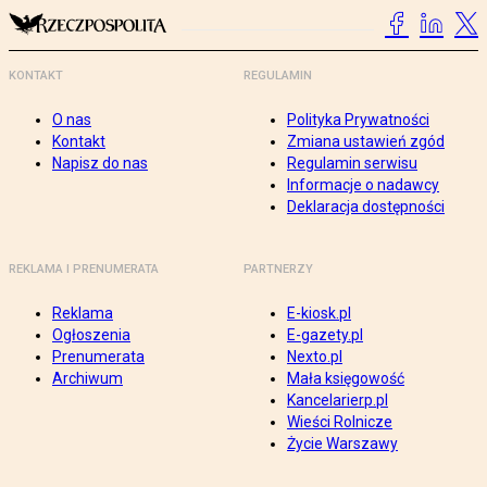
KONTAKT
REGULAMIN
O nas
Polityka Prywatności
Kontakt
Zmiana ustawień zgód
Napisz do nas
Regulamin serwisu
Informacje o nadawcy
Deklaracja dostępności
REKLAMA I PRENUMERATA
PARTNERZY
Reklama
E-kiosk.pl
Ogłoszenia
E-gazety.pl
Prenumerata
Nexto.pl
Archiwum
Mała księgowość
Kancelarierp.pl
Wieści Rolnicze
Życie Warszawy