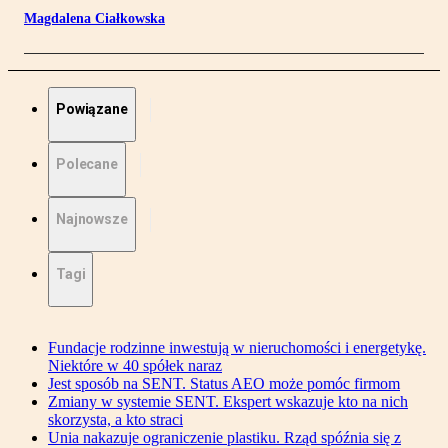
Magdalena Ciałkowska
Powiązane
Polecane
Najnowsze
Tagi
Fundacje rodzinne inwestują w nieruchomości i energetykę.
Niektóre w 40 spółek naraz
Jest sposób na SENT. Status AEO może pomóc firmom
Zmiany w systemie SENT. Ekspert wskazuje kto na nich
skorzysta, a kto straci
Unia nakazuje ograniczenie plastiku. Rząd spóźnia się z