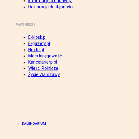
Informacje o nadawcy
Deklaracja dostępności
PARTNERZY
E-kiosk.pl
E-gazety.pl
Nexto.pl
Mała księgowość
Kancelarierp.pl
Wieści Rolnicze
Życie Warszawy
KALENDARIUM