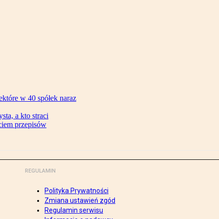
ektóre w 40 spółek naraz
ta, a kto straci
ęciem przepisów
REGULAMIN
Polityka Prywatności
Zmiana ustawień zgód
Regulamin serwisu