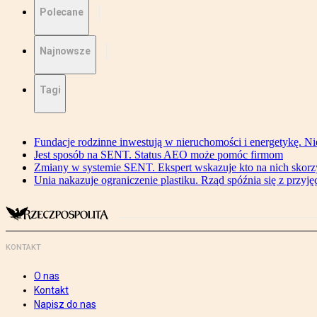
Polecane
Najnowsze
Tagi
Fundacje rodzinne inwestują w nieruchomości i energetykę. Ni
Jest sposób na SENT. Status AEO może pomóc firmom
Zmiany w systemie SENT. Ekspert wskazuje kto na nich skorzys
Unia nakazuje ograniczenie plastiku. Rząd spóźnia się z przyj
KONTAKT
O nas
Kontakt
Napisz do nas