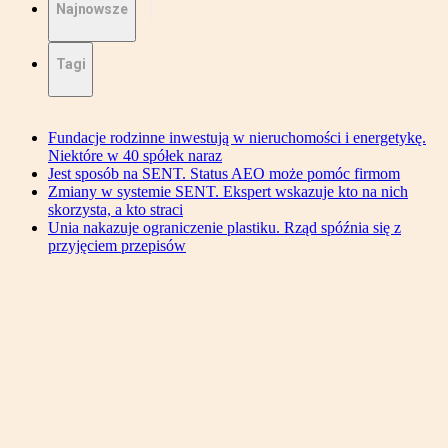
Najnowsze
Tagi
Fundacje rodzinne inwestują w nieruchomości i energetykę.
Niektóre w 40 spółek naraz
Jest sposób na SENT. Status AEO może pomóc firmom
Zmiany w systemie SENT. Ekspert wskazuje kto na nich
skorzysta, a kto straci
Unia nakazuje ograniczenie plastiku. Rząd spóźnia się z
przyjęciem przepisów