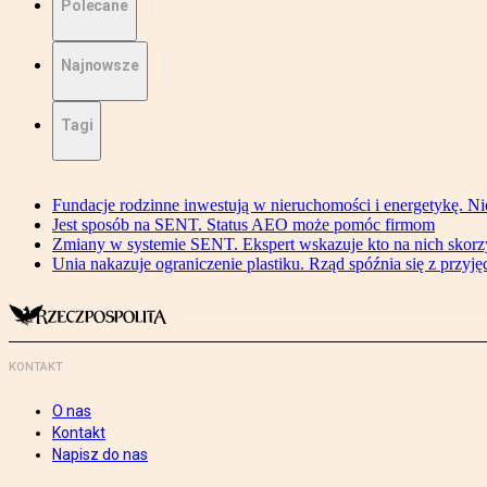
Polecane
Najnowsze
Tagi
Fundacje rodzinne inwestują w nieruchomości i energetykę. Ni
Jest sposób na SENT. Status AEO może pomóc firmom
Zmiany w systemie SENT. Ekspert wskazuje kto na nich skorzys
Unia nakazuje ograniczenie plastiku. Rząd spóźnia się z przyj
KONTAKT
O nas
Kontakt
Napisz do nas