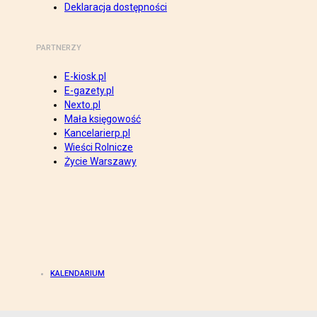
Deklaracja dostępności
PARTNERZY
E-kiosk.pl
E-gazety.pl
Nexto.pl
Mała księgowość
Kancelarierp.pl
Wieści Rolnicze
Życie Warszawy
KALENDARIUM