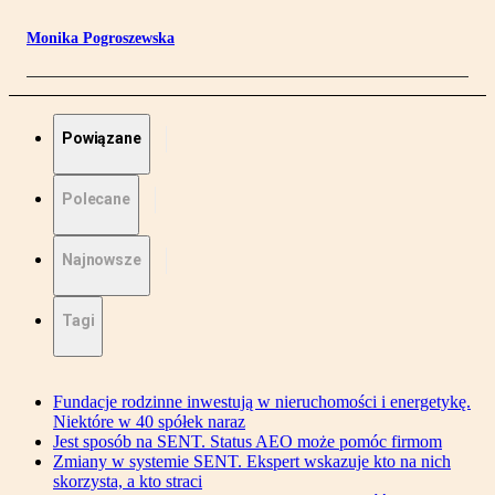
Monika Pogroszewska
Powiązane
Polecane
Najnowsze
Tagi
Fundacje rodzinne inwestują w nieruchomości i energetykę.
Niektóre w 40 spółek naraz
Jest sposób na SENT. Status AEO może pomóc firmom
Zmiany w systemie SENT. Ekspert wskazuje kto na nich
skorzysta, a kto straci