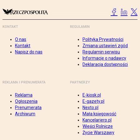
KONTAKT
REGULAMIN
O nas
Polityka Prywatności
Kontakt
Zmiana ustawień zgód
Napisz do nas
Regulamin serwisu
Informacje o nadawcy
Deklaracja dostępności
REKLAMA I PRENUMERATA
PARTNERZY
Reklama
E-kiosk.pl
Ogłoszenia
E-gazety.pl
Prenumerata
Nexto.pl
Archiwum
Mała księgowość
Kancelarierp.pl
Wieści Rolnicze
Życie Warszawy