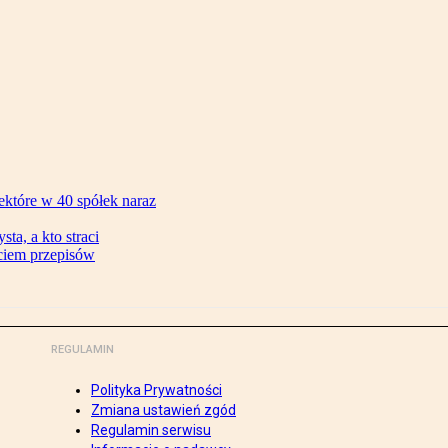
ektóre w 40 spółek naraz
ta, a kto straci
ęciem przepisów
REGULAMIN
Polityka Prywatności
Zmiana ustawień zgód
Regulamin serwisu