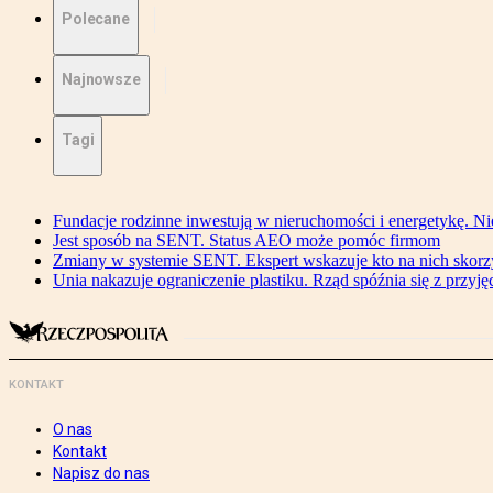
Polecane
Najnowsze
Tagi
Fundacje rodzinne inwestują w nieruchomości i energetykę. Ni
Jest sposób na SENT. Status AEO może pomóc firmom
Zmiany w systemie SENT. Ekspert wskazuje kto na nich skorzys
Unia nakazuje ograniczenie plastiku. Rząd spóźnia się z przyj
KONTAKT
O nas
Kontakt
Napisz do nas