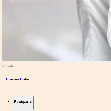
Foto: 123RF
Grażyna Ordak
Powiązane