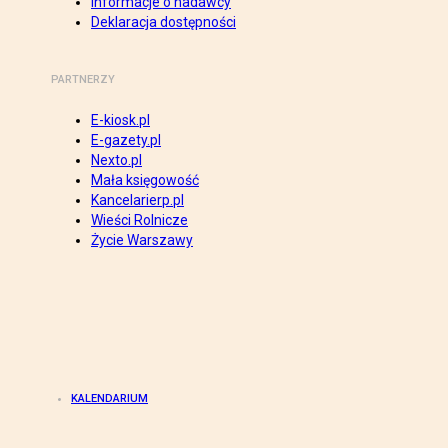
Informacje o nadawcy
Deklaracja dostępności
PARTNERZY
E-kiosk.pl
E-gazety.pl
Nexto.pl
Mała księgowość
Kancelarierp.pl
Wieści Rolnicze
Życie Warszawy
KALENDARIUM